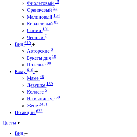
15
Фиолетовый
55
Оранжевый
154
Малиновый
85
Коралловый
101
Синий
7
Черный
610
Вид
6
Авторские
19
Букеты дня
80
Полевые
610
Кому
48
Маме
189
Девушке
5
Коллеге
558
На выписку
2431
Жене
633
По акции
Цветы
Вид