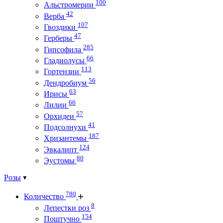
100
Альстромерии
42
Верба
107
Гвоздики
47
Герберы
285
Гипсофила
66
Гладиолусы
113
Гортензии
56
Дендробиум
63
Ирисы
66
Лилии
57
Орхидеи
41
Подсолнухи
187
Хризантемы
124
Эвкалипт
80
Эустомы
Розы
780
Количество
8
Лепестки роз
154
Поштучно