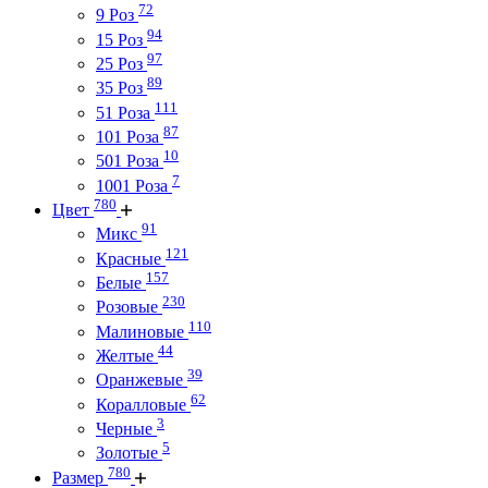
72
9 Роз
94
15 Роз
97
25 Роз
89
35 Роз
111
51 Роза
87
101 Роза
10
501 Роза
7
1001 Роза
780
Цвет
91
Микс
121
Красные
157
Белые
230
Розовые
110
Малиновые
44
Желтые
39
Оранжевые
62
Коралловые
3
Черные
5
Золотые
780
Размер