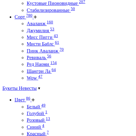
207
Кустовые Пионовидные
50
Стабилизированные
780
Сорт
160
Аваланж
53
Джумилия
43
Мисс Пигги
61
Мисти Баблс
70
Пинк Аваланж
56
Ревиваль
154
Ред Наоми
64
Шангри Ла
47
Wow
Букеты Невесты
86
Цвет
49
Белый
1
Голубой
13
Розовый
4
Синий
7
Красный