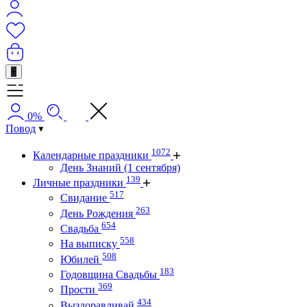
+
0%
Повод
1072
Календарные праздники
День Знаний (1 сентября)
139
Личные праздники
517
Свидание
263
День Рождения
654
Свадьба
558
На выписку
508
Юбилей
183
Годовщина Свадьбы
369
Прости
434
Выздоравливай