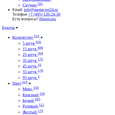
291
Скучаю
Email:
info@megacvet24.ru
Телефон
+7 (495) 120-24-30
Есть вопросы?
Написать
Букеты
610
Количество
930
5 штук
606
15 штук
304
25 штук
155
35 штук
10
45 штук
178
55 штук
2
95 штук
610
Цвет
358
Микс
250
Красный
695
Белый
522
Розовый
179
Желтый