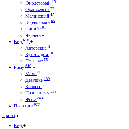
15
Фиолетовый
55
Оранжевый
154
Малиновый
85
Коралловый
101
Синий
7
Черный
610
Вид
6
Авторские
19
Букеты дня
80
Полевые
610
Кому
48
Маме
189
Девушке
5
Коллеге
558
На выписку
2431
Жене
633
По акции
Цветы
Вид