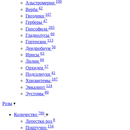
100
Альстромерии
42
Верба
107
Гвоздики
47
Герберы
285
Гипсофила
66
Гладиолусы
113
Гортензии
56
Дендробиум
63
Ирисы
66
Лилии
57
Орхидеи
41
Подсолнухи
187
Хризантемы
124
Эвкалипт
80
Эустомы
Розы
780
Количество
8
Лепестки роз
154
Поштучно