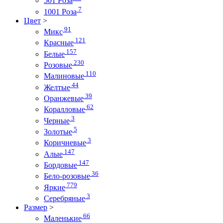
501 Роза
7
1001 Роза
Цвет
>
91
Микс
121
Красные
157
Белые
230
Розовые
110
Малиновые
44
Желтые
39
Оранжевые
62
Коралловые
3
Черные
5
Золотые
3
Коричневые
147
Алые
147
Бордовые
36
Бело-розовые
779
Яркие
3
Серебряные
Размер
>
66
Маленькие