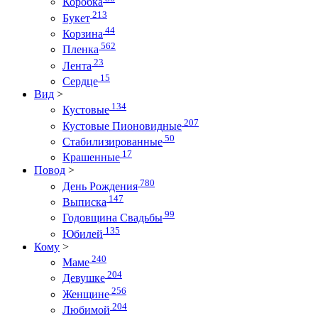
Коробка
213
Букет
44
Корзина
562
Пленка
23
Лента
15
Сердце
Вид
>
134
Кустовые
207
Кустовые Пионовидные
50
Стабилизированные
17
Крашенные
Повод
>
780
День Рождения
147
Выписка
99
Годовщина Свадьбы
135
Юбилей
Кому
>
240
Маме
204
Девушке
256
Женщине
204
Любимой