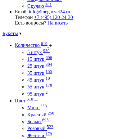
291
Скучаю
Email:
info@megacvet24.ru
Телефон
+7 (495) 120-24-30
Есть вопросы?
Написать
Букеты
610
Количество
930
5 штук
606
15 штук
304
25 штук
155
35 штук
10
45 штук
178
55 штук
2
95 штук
610
Цвет
358
Микс
250
Красный
695
Белый
522
Розовый
179
Желтый