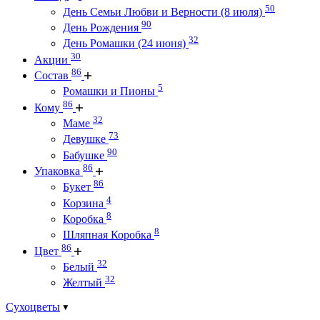
50
День Семьи Любви и Верности (8 июля)
90
День Рождения
32
День Ромашки (24 июня)
30
Акции
86
Состав
5
Ромашки и Пионы
86
Кому
32
Маме
73
Девушке
90
Бабушке
86
Упаковка
86
Букет
4
Корзина
8
Коробка
8
Шляпная Коробка
86
Цвет
32
Белый
32
Желтый
Сухоцветы