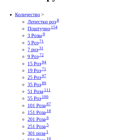
Количество
>
8
Лепестки роз
154
Поштучно
9
3 Розы
71
5 Роз
31
7 роз
72
9 Роз
94
15 Роз
71
19 Роз
97
25 Роз
89
35 Роз
111
51 Роза
100
55 Роз
87
101 Роза
18
151 Роза
6
201 Роза
5
251 Роза
1
301 роза
10