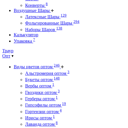
8
Конверты
Воздушные Шары
129
Латексные Шары
294
Фольгированные Шары
138
Наборы Шаров
Калькулятор
7
Упаковка
Траур
Опт
246
Виды цветов оптом
3
Альстромерия оптом
148
Букеты оптом
1
Вербы оптом
3
Гвоздики оптом
1
Герберы оптом
19
Гипсофилы оптом
4
Гортензии оптом
1
Ирисы оптом
8
Лаванда оптом