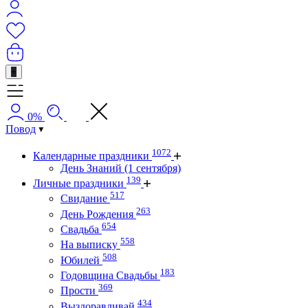
+
0%
Повод
1072
Календарные праздники
День Знаний (1 сентября)
139
Личные праздники
517
Свидание
263
День Рождения
654
Свадьба
558
На выписку
508
Юбилей
183
Годовщина Свадьбы
369
Прости
434
Выздоравливай