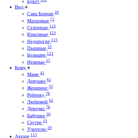
Букет
Вид
20
Сара Бернар
72
Махровые
123
Сезонные
123
Красивые
115
Недорогие
35
Пышные
123
Большие
25
Нежные
Кому
42
Маме
62
Девушке
35
Женщине
78
Ребенку
62
Любимой
78
Девочке
30
Бабушке
33
Сестре
29
Учителю
115
Акции