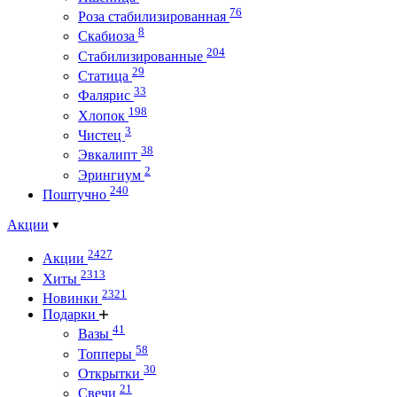
76
Роза стабилизированная
8
Скабиоза
204
Стабилизированные
29
Статица
33
Фалярис
198
Хлопок
3
Чистец
38
Эвкалипт
2
Эрингиум
240
Поштучно
Акции
2427
Акции
2313
Хиты
2321
Новинки
Подарки
41
Вазы
58
Топперы
30
Открытки
21
Свечи