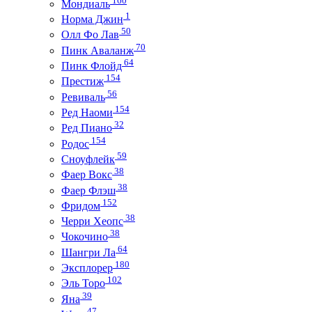
Мондиаль
1
Норма Джин
50
Олл Фо Лав
70
Пинк Аваланж
64
Пинк Флойд
154
Престиж
56
Ревиваль
154
Ред Наоми
32
Ред Пиано
154
Родос
59
Сноуфлейк
38
Фаер Вокс
38
Фаер Флэш
152
Фридом
38
Черри Хеопс
38
Чокочино
64
Шангри Ла
180
Эксплорер
102
Эль Торо
39
Яна
47