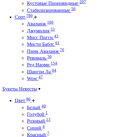
207
Кустовые Пионовидные
50
Стабилизированные
780
Сорт
160
Аваланж
53
Джумилия
43
Мисс Пигги
61
Мисти Баблс
70
Пинк Аваланж
56
Ревиваль
154
Ред Наоми
64
Шангри Ла
47
Wow
Букеты Невесты
86
Цвет
49
Белый
1
Голубой
13
Розовый
4
Синий
7
Красный