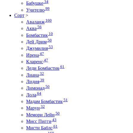
34
Бабушке
99
Учителю
Сорт
>
160
Аваланж
56
Аква
10
Бомбастик
50
Дей Дрим
53
Джумилия
47
Ирена
47
Кларенс
61
Леди Бомбастик
32
Лиана
39
Лидия
50
Лимонад
64
Лола
51
Мадам Бомбастик
32
Марун
50
Мемори Лейн
43
Мисс Пигги
61
Мисти Баблс
160