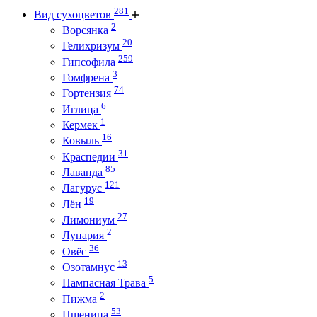
281
Вид сухоцветов
2
Ворсянка
20
Гелихризум
259
Гипсофила
3
Гомфрена
74
Гортензия
6
Иглица
1
Кермек
16
Ковыль
31
Краспедии
85
Лаванда
121
Лагурус
19
Лён
27
Лимониум
2
Лунария
36
Овёс
13
Озотамнус
5
Пампасная Трава
2
Пижма
53
Пшеница