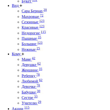
Букет
Вид
20
Сара Бернар
72
Махровые
123
Сезонные
123
Красивые
115
Недорогие
35
Пышные
123
Большие
25
Нежные
Кому
42
Маме
62
Девушке
35
Женщине
78
Ребенку
62
Любимой
78
Девочке
30
Бабушке
33
Сестре
29
Учителю
115
Акции