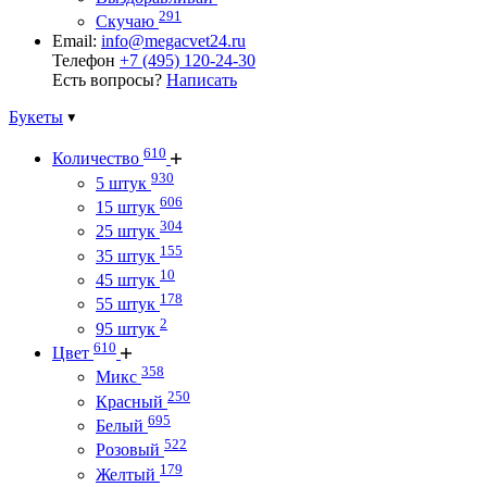
291
Скучаю
Email:
info@megacvet24.ru
Телефон
+7 (495) 120-24-30
Есть вопросы?
Написать
Букеты
610
Количество
930
5 штук
606
15 штук
304
25 штук
155
35 штук
10
45 штук
178
55 штук
2
95 штук
610
Цвет
358
Микс
250
Красный
695
Белый
522
Розовый
179
Желтый