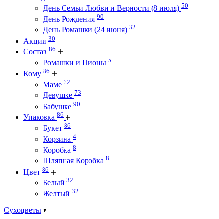
50
День Семьи Любви и Верности (8 июля)
90
День Рождения
32
День Ромашки (24 июня)
30
Акции
86
Состав
5
Ромашки и Пионы
86
Кому
32
Маме
73
Девушке
90
Бабушке
86
Упаковка
86
Букет
4
Корзина
8
Коробка
8
Шляпная Коробка
86
Цвет
32
Белый
32
Желтый
Сухоцветы