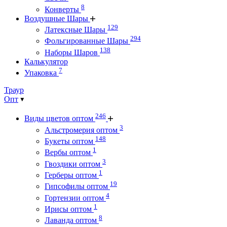
8
Конверты
Воздушные Шары
129
Латексные Шары
294
Фольгированные Шары
138
Наборы Шаров
Калькулятор
7
Упаковка
Траур
Опт
246
Виды цветов оптом
3
Альстромерия оптом
148
Букеты оптом
1
Вербы оптом
3
Гвоздики оптом
1
Герберы оптом
19
Гипсофилы оптом
4
Гортензии оптом
1
Ирисы оптом
8
Лаванда оптом