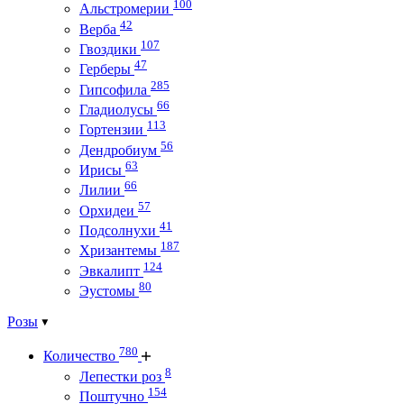
100
Альстромерии
42
Верба
107
Гвоздики
47
Герберы
285
Гипсофила
66
Гладиолусы
113
Гортензии
56
Дендробиум
63
Ирисы
66
Лилии
57
Орхидеи
41
Подсолнухи
187
Хризантемы
124
Эвкалипт
80
Эустомы
Розы
780
Количество
8
Лепестки роз
154
Поштучно