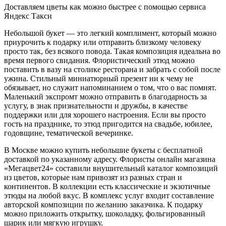
Доставляем цветы как можно быстрее с помощью сервиса
Яндекс Такси
Небольшой букет — это легкий комплимент, который можно
приурочить к подарку или отправить близкому человеку
просто так, без всякого повода. Такая композиция идеальна во
время первого свидания. Флористический этюд можно
поставить в вазу на столике ресторана и забрать с собой после
ужина. Стильный миниатюрный презент ни к чему не
обязывает, но служит напоминанием о том, что о вас помнят.
Маленький экспромт можно отправить в благодарность за
услугу, в знак признательности и дружбы, в качестве
поддержки или для хорошего настроения. Если вы просто
гость на празднике, то этюд пригодится на свадьбе, юбилее,
годовщине, тематической вечеринке.
В Москве можно купить небольшие букеты с бесплатной
доставкой по указанному адресу. Флористы онлайн магазина
«Мегацвет24» составили внушительный каталог композиций
из цветов, которые нам привозят из разных стран и
континентов. В коллекции есть классические и экзотичные
этюды на любой вкус. В комплекс услуг входит составление
авторской композиции по желанию заказчика. К подарку
можно приложить открытку, шоколадку, фольгированный
шарик или мягкую игрушку.