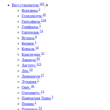
281
Вид сухоцветов
2
Ворсянка
20
Гелихризум
259
Гипсофила
3
Гомфрена
74
Гортензия
6
Иглица
1
Кермек
16
Ковыль
31
Краспедии
85
Лаванда
121
Лагурус
19
Лён
27
Лимониум
2
Лунария
36
Овёс
13
Озотамнус
5
Пампасная Трава
2
Пижма
53
Пшеница