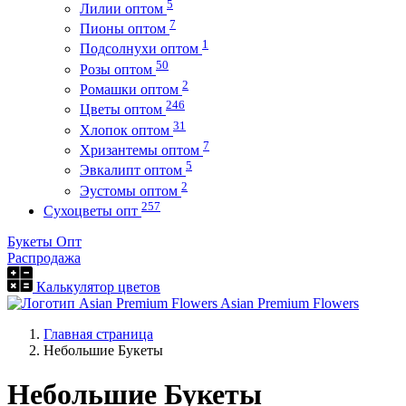
5
Лилии оптом
7
Пионы оптом
1
Подсолнухи оптом
50
Розы оптом
2
Ромашки оптом
246
Цветы оптом
31
Хлопок оптом
7
Хризантемы оптом
5
Эвкалипт оптом
2
Эустомы оптом
257
Сухоцветы опт
Букеты Опт
Распродажа
Калькулятор цветов
Asian Premium Flowers
Главная страница
Небольшие Букеты
Небольшие Букеты