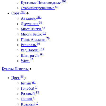
207
Кустовые Пионовидные
50
Стабилизированные
780
Сорт
160
Аваланж
53
Джумилия
43
Мисс Пигги
61
Мисти Баблс
70
Пинк Аваланж
56
Ревиваль
154
Ред Наоми
64
Шангри Ла
47
Wow
Букеты Невесты
86
Цвет
49
Белый
1
Голубой
13
Розовый
4
Синий
7
Красный