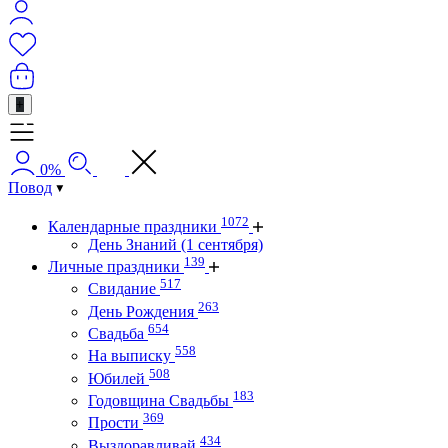
+
0%
Повод
1072
Календарные праздники
День Знаний (1 сентября)
139
Личные праздники
517
Свидание
263
День Рождения
654
Свадьба
558
На выписку
508
Юбилей
183
Годовщина Свадьбы
369
Прости
434
Выздоравливай