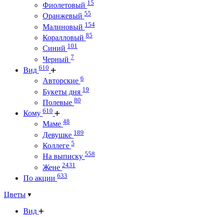
15
Фиолетовый
55
Оранжевый
154
Малиновый
85
Коралловый
101
Синий
7
Черный
610
Вид
6
Авторские
19
Букеты дня
80
Полевые
610
Кому
48
Маме
189
Девушке
5
Коллеге
558
На выписку
2431
Жене
633
По акции
Цветы
Вид