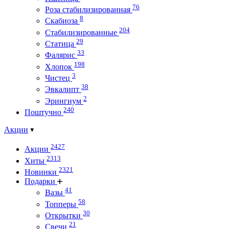
76
Роза стабилизированная
8
Скабиоза
204
Стабилизированные
29
Статица
33
Фалярис
198
Хлопок
3
Чистец
38
Эвкалипт
2
Эрингиум
240
Поштучно
Акции
2427
Акции
2313
Хиты
2321
Новинки
Подарки
41
Вазы
58
Топперы
30
Открытки
21
Свечи