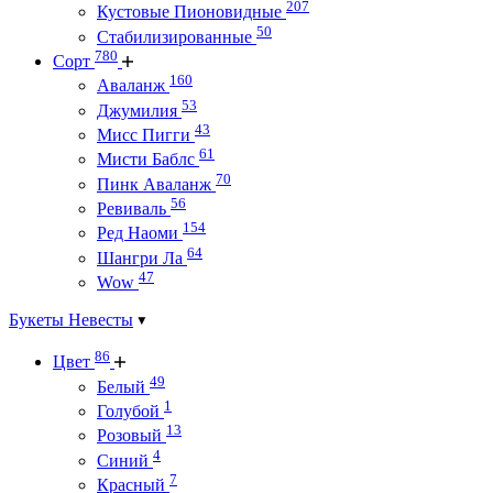
207
Кустовые Пионовидные
50
Стабилизированные
780
Сорт
160
Аваланж
53
Джумилия
43
Мисс Пигги
61
Мисти Баблс
70
Пинк Аваланж
56
Ревиваль
154
Ред Наоми
64
Шангри Ла
47
Wow
Букеты Невесты
86
Цвет
49
Белый
1
Голубой
13
Розовый
4
Синий
7
Красный