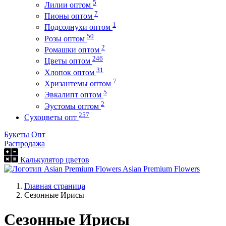
5
Лилии оптом
7
Пионы оптом
1
Подсолнухи оптом
50
Розы оптом
2
Ромашки оптом
246
Цветы оптом
31
Хлопок оптом
7
Хризантемы оптом
5
Эвкалипт оптом
2
Эустомы оптом
257
Сухоцветы опт
Букеты Опт
Распродажа
Калькулятор цветов
Asian Premium Flowers
Главная страница
Сезонные Ирисы
Сезонные Ирисы