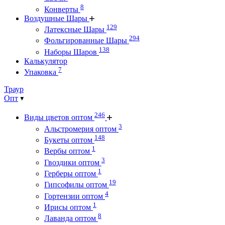
8
Конверты
Воздушные Шары
129
Латексные Шары
294
Фольгированные Шары
138
Наборы Шаров
Калькулятор
7
Упаковка
Траур
Опт
246
Виды цветов оптом
3
Альстромерия оптом
148
Букеты оптом
1
Вербы оптом
3
Гвоздики оптом
1
Герберы оптом
19
Гипсофилы оптом
4
Гортензии оптом
1
Ирисы оптом
8
Лаванда оптом