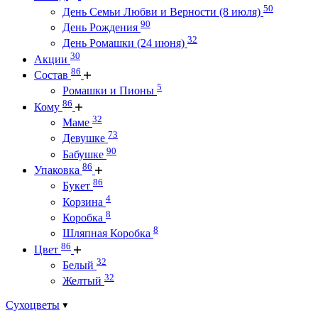
50
День Семьи Любви и Верности (8 июля)
90
День Рождения
32
День Ромашки (24 июня)
30
Акции
86
Состав
5
Ромашки и Пионы
86
Кому
32
Маме
73
Девушке
90
Бабушке
86
Упаковка
86
Букет
4
Корзина
8
Коробка
8
Шляпная Коробка
86
Цвет
32
Белый
32
Желтый
Сухоцветы