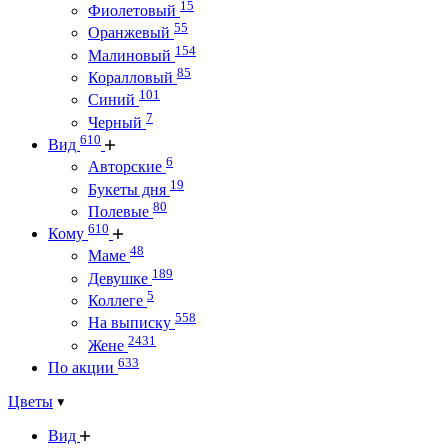
15
Фиолетовый
55
Оранжевый
154
Малиновый
85
Коралловый
101
Синий
7
Черный
610
Вид
6
Авторские
19
Букеты дня
80
Полевые
610
Кому
48
Маме
189
Девушке
5
Коллеге
558
На выписку
2431
Жене
633
По акции
Цветы
Вид