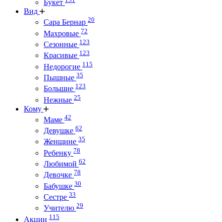
Букет
Вид
20
Сара Бернар
72
Махровые
123
Сезонные
123
Красивые
115
Недорогие
35
Пышные
123
Большие
25
Нежные
Кому
42
Маме
62
Девушке
35
Женщине
78
Ребенку
62
Любимой
78
Девочке
30
Бабушке
33
Сестре
29
Учителю
115
Акции