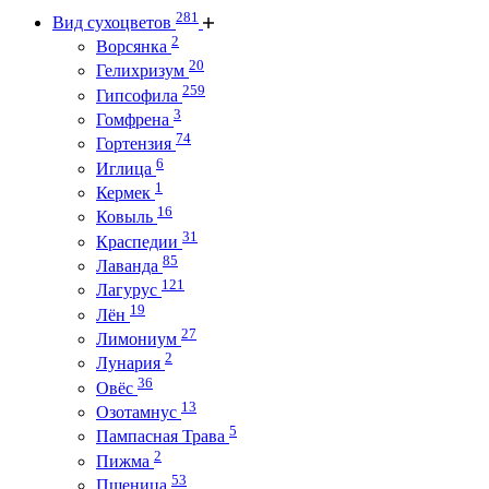
281
Вид сухоцветов
2
Ворсянка
20
Гелихризум
259
Гипсофила
3
Гомфрена
74
Гортензия
6
Иглица
1
Кермек
16
Ковыль
31
Краспедии
85
Лаванда
121
Лагурус
19
Лён
27
Лимониум
2
Лунария
36
Овёс
13
Озотамнус
5
Пампасная Трава
2
Пижма
53
Пшеница