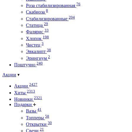
76
Роза стабилизированная
8
Скабиоза
204
Стабилизированные
29
Статица
33
Фалярис
198
Хлопок
3
Чистец
38
Эвкалипт
2
Эрингиум
240
Поштучно
Акции
2427
Акции
2313
Хиты
2321
Новинки
Подарки
41
Вазы
58
Топперы
30
Открытки
21
Свечи