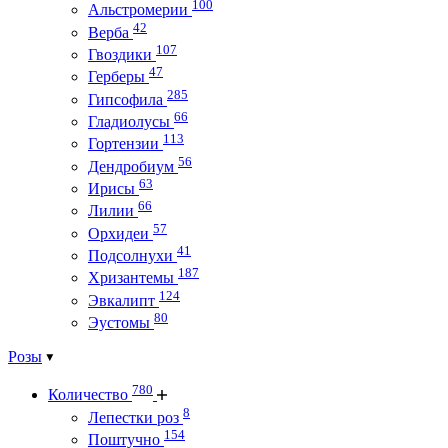
100
Альстромерии
42
Верба
107
Гвоздики
47
Герберы
285
Гипсофила
66
Гладиолусы
113
Гортензии
56
Дендробиум
63
Ирисы
66
Лилии
57
Орхидеи
41
Подсолнухи
187
Хризантемы
124
Эвкалипт
80
Эустомы
Розы
780
Количество
8
Лепестки роз
154
Поштучно