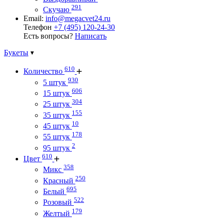
291
Скучаю
Email:
info@megacvet24.ru
Телефон
+7 (495) 120-24-30
Есть вопросы?
Написать
Букеты
610
Количество
930
5 штук
606
15 штук
304
25 штук
155
35 штук
10
45 штук
178
55 штук
2
95 штук
610
Цвет
358
Микс
250
Красный
695
Белый
522
Розовый
179
Желтый