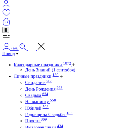
+
0%
Повод
1072
Календарные праздники
День Знаний (1 сентября)
139
Личные праздники
517
Свидание
263
День Рождения
654
Свадьба
558
На выписку
508
Юбилей
183
Годовщина Свадьбы
369
Прости
434
Выздоравливай