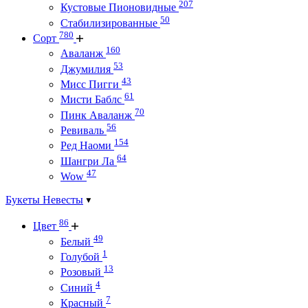
207
Кустовые Пионовидные
50
Стабилизированные
780
Сорт
160
Аваланж
53
Джумилия
43
Мисс Пигги
61
Мисти Баблс
70
Пинк Аваланж
56
Ревиваль
154
Ред Наоми
64
Шангри Ла
47
Wow
Букеты Невесты
86
Цвет
49
Белый
1
Голубой
13
Розовый
4
Синий
7
Красный