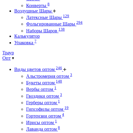
8
Конверты
Воздушные Шары
129
Латексные Шары
294
Фольгированные Шары
138
Наборы Шаров
Калькулятор
7
Упаковка
Траур
Опт
246
Виды цветов оптом
3
Альстромерия оптом
148
Букеты оптом
1
Вербы оптом
3
Гвоздики оптом
1
Герберы оптом
19
Гипсофилы оптом
4
Гортензии оптом
1
Ирисы оптом
8
Лаванда оптом