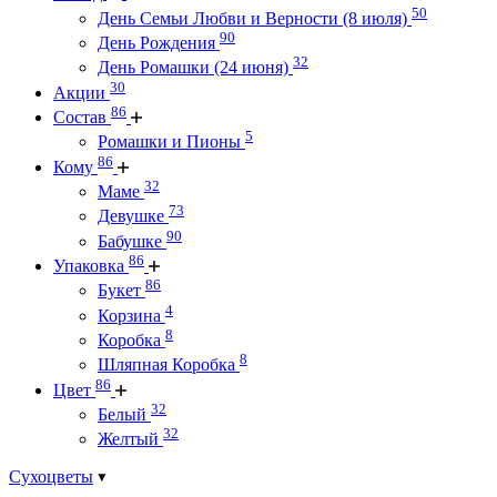
50
День Семьи Любви и Верности (8 июля)
90
День Рождения
32
День Ромашки (24 июня)
30
Акции
86
Состав
5
Ромашки и Пионы
86
Кому
32
Маме
73
Девушке
90
Бабушке
86
Упаковка
86
Букет
4
Корзина
8
Коробка
8
Шляпная Коробка
86
Цвет
32
Белый
32
Желтый
Сухоцветы