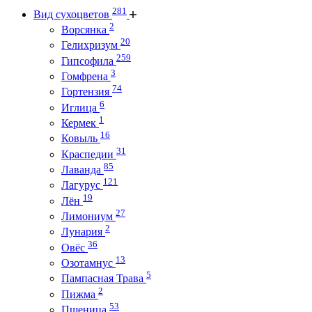
281
Вид сухоцветов
2
Ворсянка
20
Гелихризум
259
Гипсофила
3
Гомфрена
74
Гортензия
6
Иглица
1
Кермек
16
Ковыль
31
Краспедии
85
Лаванда
121
Лагурус
19
Лён
27
Лимониум
2
Лунария
36
Овёс
13
Озотамнус
5
Пампасная Трава
2
Пижма
53
Пшеница