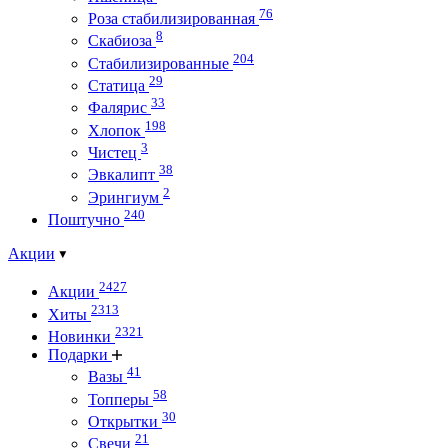
76
Роза стабилизированная
8
Скабиоза
204
Стабилизированные
29
Статица
33
Фалярис
198
Хлопок
3
Чистец
38
Эвкалипт
2
Эрингиум
240
Поштучно
Акции
2427
Акции
2313
Хиты
2321
Новинки
Подарки
41
Вазы
58
Топперы
30
Открытки
21
Свечи