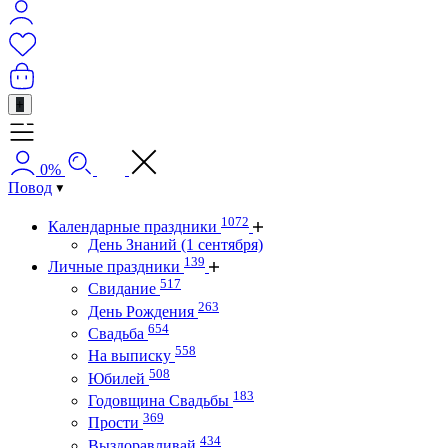
+
0%
Повод
1072
Календарные праздники
День Знаний (1 сентября)
139
Личные праздники
517
Свидание
263
День Рождения
654
Свадьба
558
На выписку
508
Юбилей
183
Годовщина Свадьбы
369
Прости
434
Выздоравливай