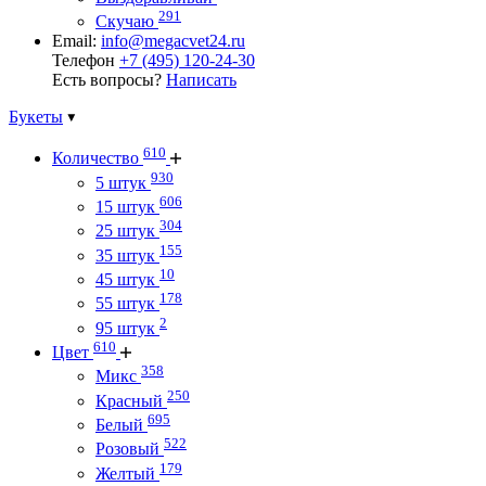
291
Скучаю
Email:
info@megacvet24.ru
Телефон
+7 (495) 120-24-30
Есть вопросы?
Написать
Букеты
610
Количество
930
5 штук
606
15 штук
304
25 штук
155
35 штук
10
45 штук
178
55 штук
2
95 штук
610
Цвет
358
Микс
250
Красный
695
Белый
522
Розовый
179
Желтый