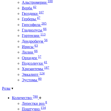
100
Альстромерии
42
Верба
107
Гвоздики
47
Герберы
285
Гипсофила
66
Гладиолусы
113
Гортензии
56
Дендробиум
63
Ирисы
66
Лилии
57
Орхидеи
41
Подсолнухи
187
Хризантемы
124
Эвкалипт
80
Эустомы
Розы
780
Количество
8
Лепестки роз
154
Поштучно