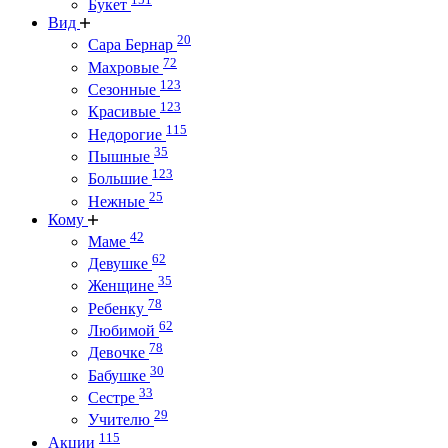
Букет
Вид
20
Сара Бернар
72
Махровые
123
Сезонные
123
Красивые
115
Недорогие
35
Пышные
123
Большие
25
Нежные
Кому
42
Маме
62
Девушке
35
Женщине
78
Ребенку
62
Любимой
78
Девочке
30
Бабушке
33
Сестре
29
Учителю
115
Акции