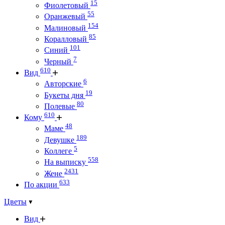
15
Фиолетовый
55
Оранжевый
154
Малиновый
85
Коралловый
101
Синий
7
Черный
610
Вид
6
Авторские
19
Букеты дня
80
Полевые
610
Кому
48
Маме
189
Девушке
5
Коллеге
558
На выписку
2431
Жене
633
По акции
Цветы
Вид