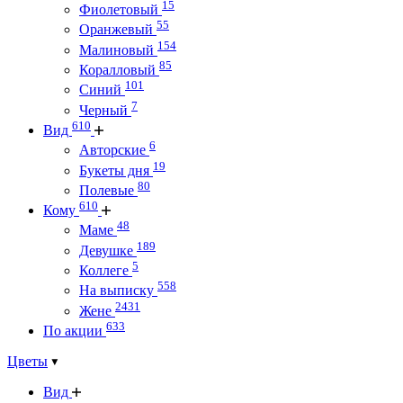
15
Фиолетовый
55
Оранжевый
154
Малиновый
85
Коралловый
101
Синий
7
Черный
610
Вид
6
Авторские
19
Букеты дня
80
Полевые
610
Кому
48
Маме
189
Девушке
5
Коллеге
558
На выписку
2431
Жене
633
По акции
Цветы
Вид