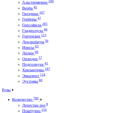
100
Альстромерии
42
Верба
107
Гвоздики
47
Герберы
285
Гипсофила
66
Гладиолусы
113
Гортензии
56
Дендробиум
63
Ирисы
66
Лилии
57
Орхидеи
41
Подсолнухи
187
Хризантемы
124
Эвкалипт
80
Эустомы
Розы
780
Количество
8
Лепестки роз
154
Поштучно