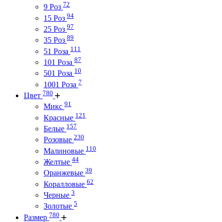
72
9 Роз
94
15 Роз
97
25 Роз
89
35 Роз
111
51 Роза
87
101 Роза
10
501 Роза
7
1001 Роза
780
Цвет
91
Микс
121
Красные
157
Белые
230
Розовые
110
Малиновые
44
Желтые
39
Оранжевые
62
Коралловые
3
Черные
5
Золотые
780
Размер