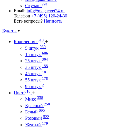
291
Скучаю
Email:
info@megacvet24.ru
Телефон
+7 (495) 120-24-30
Есть вопросы?
Написать
Букеты
610
Количество
930
5 штук
606
15 штук
304
25 штук
155
35 штук
10
45 штук
178
55 штук
2
95 штук
610
Цвет
358
Микс
250
Красный
695
Белый
522
Розовый
179
Желтый