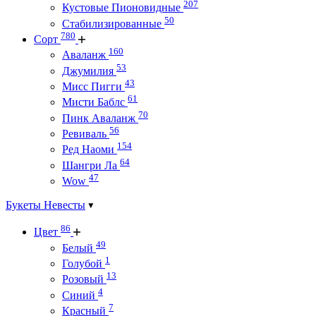
207
Кустовые Пионовидные
50
Стабилизированные
780
Сорт
160
Аваланж
53
Джумилия
43
Мисс Пигги
61
Мисти Баблс
70
Пинк Аваланж
56
Ревиваль
154
Ред Наоми
64
Шангри Ла
47
Wow
Букеты Невесты
86
Цвет
49
Белый
1
Голубой
13
Розовый
4
Синий
7
Красный