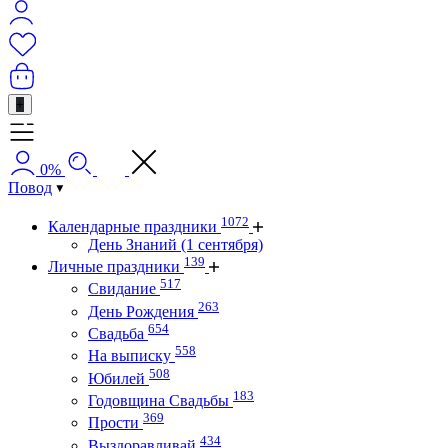
+
0%
Повод
1072
Календарные праздники
День Знаний (1 сентября)
139
Личные праздники
517
Свидание
263
День Рождения
654
Свадьба
558
На выписку
508
Юбилей
183
Годовщина Свадьбы
369
Прости
434
Выздоравливай