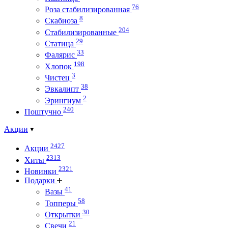
76
Роза стабилизированная
8
Скабиоза
204
Стабилизированные
29
Статица
33
Фалярис
198
Хлопок
3
Чистец
38
Эвкалипт
2
Эрингиум
240
Поштучно
Акции
2427
Акции
2313
Хиты
2321
Новинки
Подарки
41
Вазы
58
Топперы
30
Открытки
21
Свечи