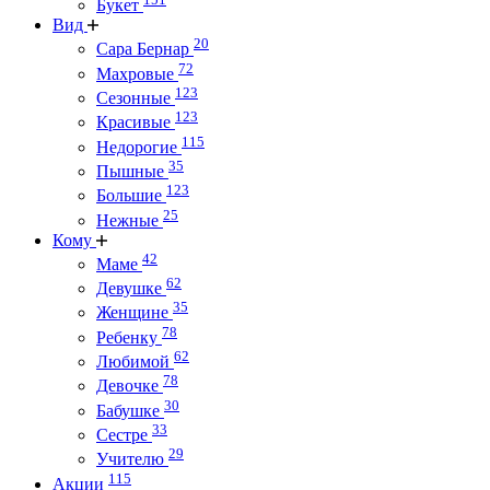
Букет
Вид
20
Сара Бернар
72
Махровые
123
Сезонные
123
Красивые
115
Недорогие
35
Пышные
123
Большие
25
Нежные
Кому
42
Маме
62
Девушке
35
Женщине
78
Ребенку
62
Любимой
78
Девочке
30
Бабушке
33
Сестре
29
Учителю
115
Акции