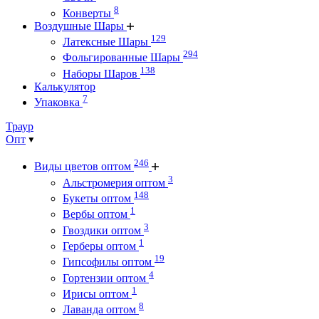
8
Конверты
Воздушные Шары
129
Латексные Шары
294
Фольгированные Шары
138
Наборы Шаров
Калькулятор
7
Упаковка
Траур
Опт
246
Виды цветов оптом
3
Альстромерия оптом
148
Букеты оптом
1
Вербы оптом
3
Гвоздики оптом
1
Герберы оптом
19
Гипсофилы оптом
4
Гортензии оптом
1
Ирисы оптом
8
Лаванда оптом