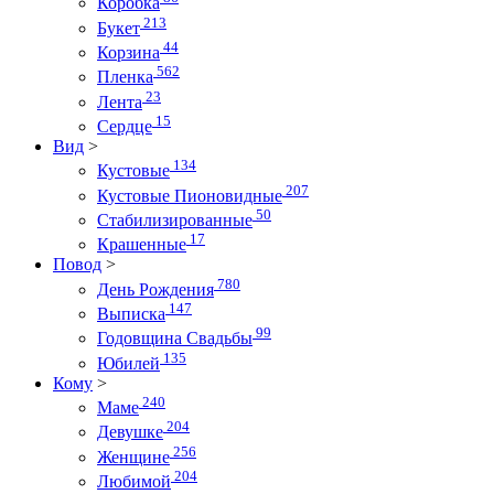
Коробка
213
Букет
44
Корзина
562
Пленка
23
Лента
15
Сердце
Вид
>
134
Кустовые
207
Кустовые Пионовидные
50
Стабилизированные
17
Крашенные
Повод
>
780
День Рождения
147
Выписка
99
Годовщина Свадьбы
135
Юбилей
Кому
>
240
Маме
204
Девушке
256
Женщине
204
Любимой