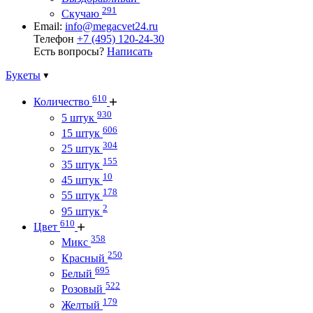
291
Скучаю
Email:
info@megacvet24.ru
Телефон
+7 (495) 120-24-30
Есть вопросы?
Написать
Букеты
610
Количество
930
5 штук
606
15 штук
304
25 штук
155
35 штук
10
45 штук
178
55 штук
2
95 штук
610
Цвет
358
Микс
250
Красный
695
Белый
522
Розовый
179
Желтый