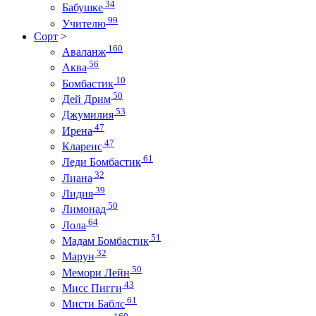
34
Бабушке
99
Учителю
Сорт
>
160
Аваланж
56
Аква
10
Бомбастик
50
Дей Дрим
53
Джумилия
47
Ирена
47
Кларенс
61
Леди Бомбастик
32
Лиана
39
Лидия
50
Лимонад
64
Лола
51
Мадам Бомбастик
32
Марун
50
Мемори Лейн
43
Мисс Пигги
61
Мисти Баблс
160