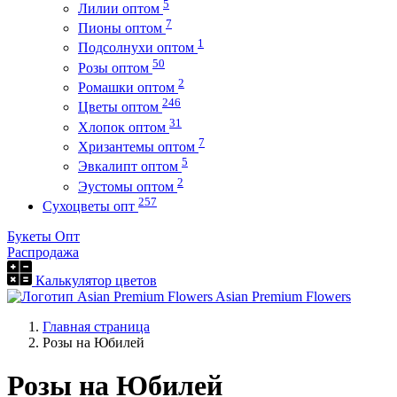
5
Лилии оптом
7
Пионы оптом
1
Подсолнухи оптом
50
Розы оптом
2
Ромашки оптом
246
Цветы оптом
31
Хлопок оптом
7
Хризантемы оптом
5
Эвкалипт оптом
2
Эустомы оптом
257
Сухоцветы опт
Букеты Опт
Распродажа
Калькулятор цветов
Asian Premium Flowers
Главная страница
Розы на Юбилей
Розы на Юбилей