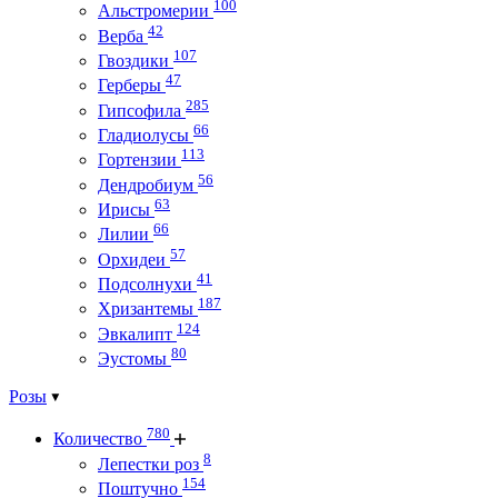
100
Альстромерии
42
Верба
107
Гвоздики
47
Герберы
285
Гипсофила
66
Гладиолусы
113
Гортензии
56
Дендробиум
63
Ирисы
66
Лилии
57
Орхидеи
41
Подсолнухи
187
Хризантемы
124
Эвкалипт
80
Эустомы
Розы
780
Количество
8
Лепестки роз
154
Поштучно