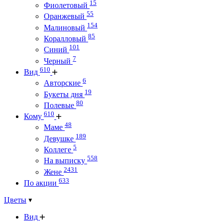
15
Фиолетовый
55
Оранжевый
154
Малиновый
85
Коралловый
101
Синий
7
Черный
610
Вид
6
Авторские
19
Букеты дня
80
Полевые
610
Кому
48
Маме
189
Девушке
5
Коллеге
558
На выписку
2431
Жене
633
По акции
Цветы
Вид