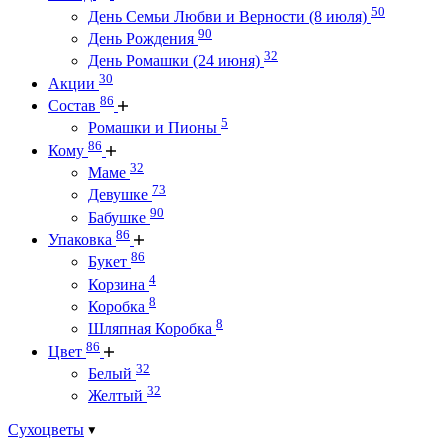
50
День Семьи Любви и Верности (8 июля)
90
День Рождения
32
День Ромашки (24 июня)
30
Акции
86
Состав
5
Ромашки и Пионы
86
Кому
32
Маме
73
Девушке
90
Бабушке
86
Упаковка
86
Букет
4
Корзина
8
Коробка
8
Шляпная Коробка
86
Цвет
32
Белый
32
Желтый
Сухоцветы