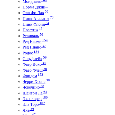
Мондиаль
1
Норма Джин
50
Олл Фо Лав
70
Пинк Аваланж
64
Пинк Флойд
154
Престиж
56
Ревиваль
154
Ред Наоми
32
Ред Пиано
154
Родос
59
Сноуфлейк
38
Фаер Вокс
38
Фаер Флэш
152
Фридом
38
Черри Хеопс
38
Чокочино
64
Шангри Ла
180
Эксплорер
102
Эль Торо
39
Яна
47