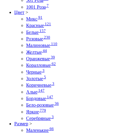
501 Роза
7
1001 Роза
Цвет
>
91
Микс
121
Красные
157
Белые
230
Розовые
110
Малиновые
44
Желтые
39
Оранжевые
62
Коралловые
3
Черные
5
Золотые
3
Коричневые
147
Алые
147
Бордовые
36
Бело-розовые
779
Яркие
3
Серебряные
Размер
>
66
Маленькие