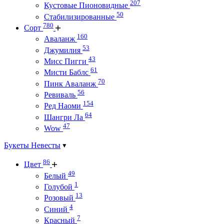
207
Кустовые Пионовидные
50
Стабилизированные
780
Сорт
160
Аваланж
53
Джумилия
43
Мисс Пигги
61
Мисти Баблс
70
Пинк Аваланж
56
Ревиваль
154
Ред Наоми
64
Шангри Ла
47
Wow
Букеты Невесты
86
Цвет
49
Белый
1
Голубой
13
Розовый
4
Синий
7
Красный