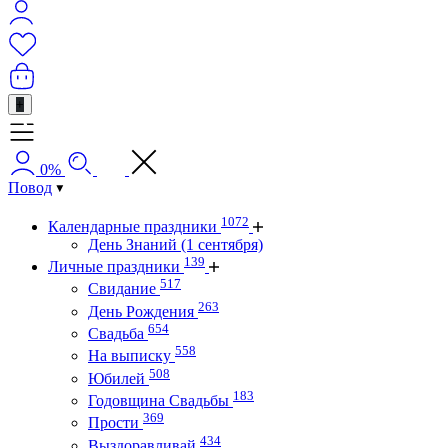
+
0%
Повод
1072
Календарные праздники
День Знаний (1 сентября)
139
Личные праздники
517
Свидание
263
День Рождения
654
Свадьба
558
На выписку
508
Юбилей
183
Годовщина Свадьбы
369
Прости
434
Выздоравливай