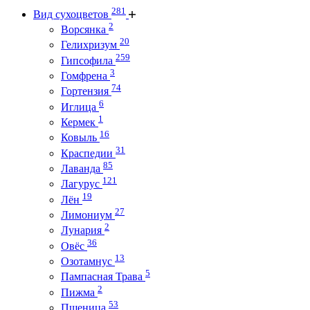
281
Вид сухоцветов
2
Ворсянка
20
Гелихризум
259
Гипсофила
3
Гомфрена
74
Гортензия
6
Иглица
1
Кермек
16
Ковыль
31
Краспедии
85
Лаванда
121
Лагурус
19
Лён
27
Лимониум
2
Лунария
36
Овёс
13
Озотамнус
5
Пампасная Трава
2
Пижма
53
Пшеница