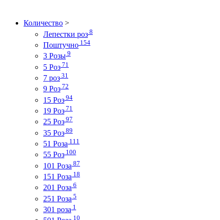
Количество
>
8
Лепестки роз
154
Поштучно
9
3 Розы
71
5 Роз
31
7 роз
72
9 Роз
94
15 Роз
71
19 Роз
97
25 Роз
89
35 Роз
111
51 Роза
100
55 Роз
87
101 Роза
18
151 Роза
6
201 Роза
5
251 Роза
1
301 роза
10